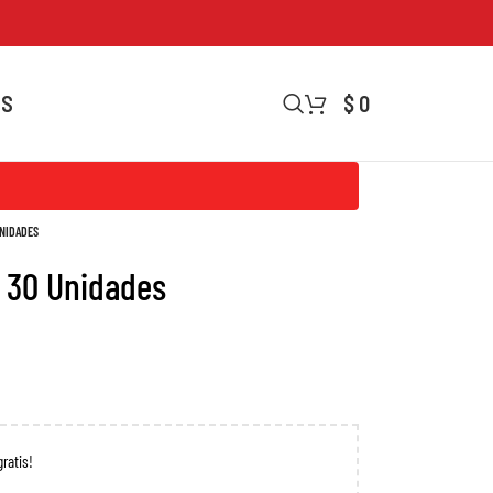
OS
$
0
UNIDADES
X 30 Unidades
gratis!