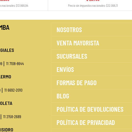
os nacionales: $13.966,94
Precio sin impuestos nacionales: $22.066,11
MBA
NOSOTROS
VENTA MAYORISTA
GIALES
SUCURSALES
|
499
11 7108-8644
ENVÍOS
LERMO
FORMAS DE PAGO
|
9
11 6692-2010
BLOG
OLETA
POLÍTICA DE DEVOLUCIONES
|
1
11 2158-2689
POLÍTICA DE PRIVACIDAD
 ISIDRO