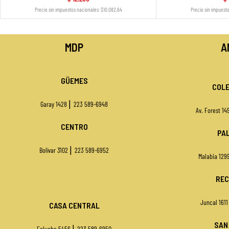
Precio sin impuestos nacionales: $10.082,64
Precio sin impuest
MDP
A
GÜEMES
COLE
|
Garay 1428
223 589-6948
Av. Forest 1
CENTRO
PA
|
Bolívar 3102
223 589-6952
Malabia 129
REC
Juncal 161
CASA CENTRAL
SAN
|
Falucho 5456
223 589-6950