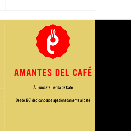
Precio sin imp
© Eurocafe
Tienda de Café
Desde 1981 dedicándonos apasionadamente al café