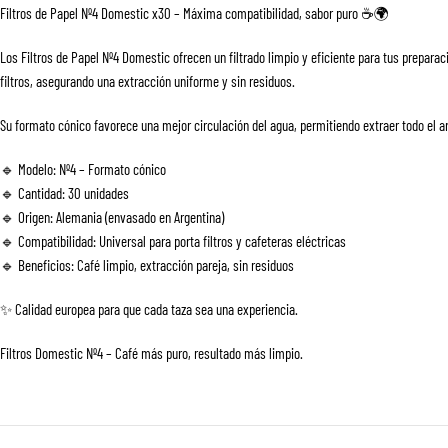
Filtros de Papel Nº4 Domestic x30 – Máxima compatibilidad, sabor puro ☕🌍
Los Filtros de Papel Nº4 Domestic ofrecen un filtrado limpio y eficiente para tus prepar
filtros, asegurando una extracción uniforme y sin residuos.
Su formato cónico favorece una mejor circulación del agua, permitiendo extraer todo el aro
🔹 Modelo: Nº4 – Formato cónico
🔹 Cantidad: 30 unidades
🔹 Origen: Alemania (envasado en Argentina)
🔹 Compatibilidad: Universal para porta filtros y cafeteras eléctricas
🔹 Beneficios: Café limpio, extracción pareja, sin residuos
✨ Calidad europea para que cada taza sea una experiencia.
Filtros Domestic Nº4 – Café más puro, resultado más limpio.