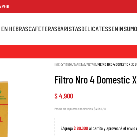
DIDOS MAYORES A $80.000
 EN HEBRAS
CAFETERAS
BARISTAS
DELICATESSEN
INSUM
INICIO
/
TIENDA
/
BARISTAS
/
FILTROS
/
FILTRO NRO 4 DOMESTIC X 30 
Filtro Nro 4 Domestic 
$
4.900
Precio sin impuestos nacionales: $4.049,58
¡Agregá
$
80.000
al carrito y aprovechá el envío 