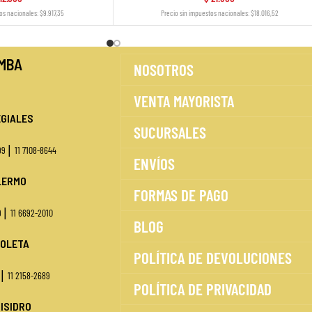
os nacionales: $9.917,35
Precio sin impuestos nacionales: $18.016,52
MBA
NOSOTROS
VENTA MAYORISTA
GIALES
SUCURSALES
|
499
11 7108-8644
ENVÍOS
LERMO
FORMAS DE PAGO
|
9
11 6692-2010
BLOG
OLETA
POLÍTICA DE DEVOLUCIONES
|
1
11 2158-2689
POLÍTICA DE PRIVACIDAD
 ISIDRO