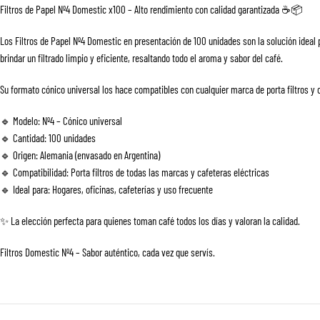
Filtros de Papel Nº4 Domestic x100 – Alto rendimiento con calidad garantizada ☕📦
Los Filtros de Papel Nº4 Domestic en presentación de 100 unidades son la solución ideal 
brindar un filtrado limpio y eficiente, resaltando todo el aroma y sabor del café.
Su formato cónico universal los hace compatibles con cualquier marca de porta filtros y 
🔹 Modelo: Nº4 – Cónico universal
🔹 Cantidad: 100 unidades
🔹 Origen: Alemania (envasado en Argentina)
🔹 Compatibilidad: Porta filtros de todas las marcas y cafeteras eléctricas
🔹 Ideal para: Hogares, oficinas, cafeterías y uso frecuente
✨ La elección perfecta para quienes toman café todos los días y valoran la calidad.
Filtros Domestic Nº4 – Sabor auténtico, cada vez que servís.