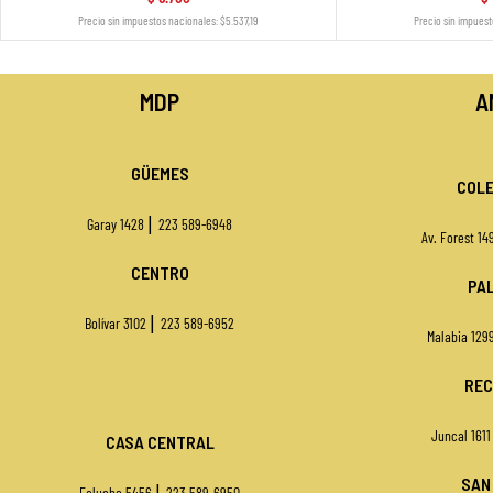
Precio sin impuestos nacionales: $5.537,19
Precio sin impuest
MDP
A
GÜEMES
COLE
|
Garay 1428
223 589-6948
Av. Forest 1
CENTRO
PA
|
Bolívar 3102
223 589-6952
Malabia 129
REC
Juncal 161
CASA CENTRAL
SAN
|
Falucho 5456
223 589-6950