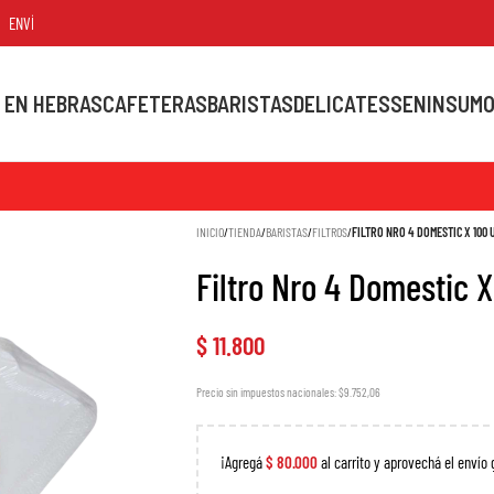
ÍO GRATIS PARA PEDIDOS MAYORES A $80.000
 EN HEBRAS
CAFETERAS
BARISTAS
DELICATESSEN
INSUM
INICIO
/
TIENDA
/
BARISTAS
/
FILTROS
/
FILTRO NRO 4 DOMESTIC X 100
Filtro Nro 4 Domestic 
$
11.800
Precio sin impuestos nacionales: $9.752,06
¡Agregá
$
80.000
al carrito y aprovechá el envío 