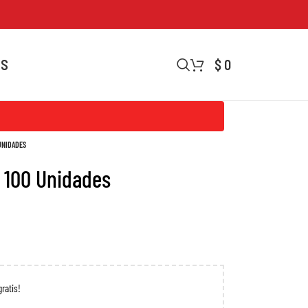
OS
$
0
 UNIDADES
X 100 Unidades
gratis!