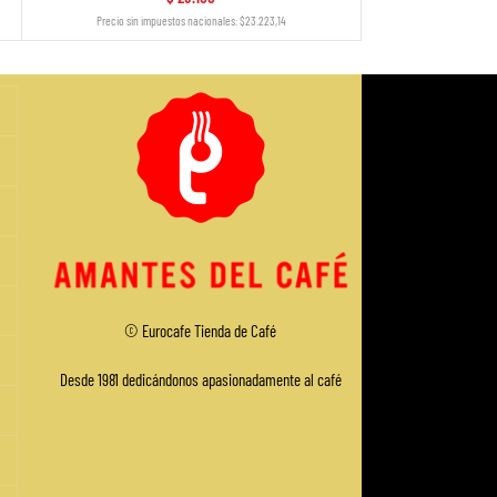
Precio sin impuestos nacionales: $23.223,14
Precio sin imp
© Eurocafe
Tienda de Café
Desde 1981 dedicándonos apasionadamente al café