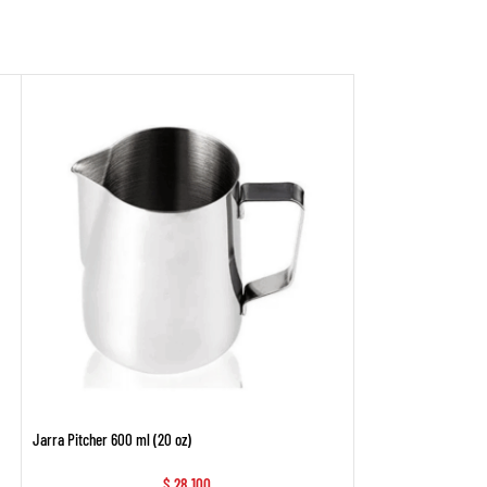
Jarra Pitcher 600 ml (20 oz)
LIBRO «CAFE» de Nico
$
28.100