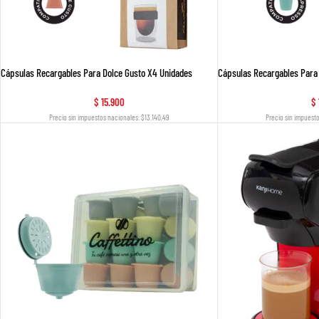
Cápsulas Recargables Para Dolce Gusto X4 Unidades
Cápsulas Recargables Para
$
15.900
$
Precio sin impuestos nacionales: $13.140,49
Precio sin impuest