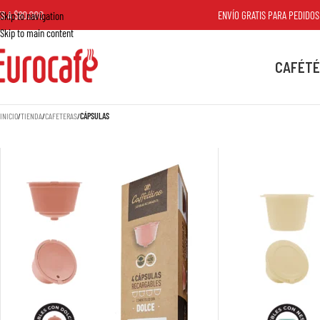
000
ENVÍO GRATIS PARA PEDIDOS MAYORES
Skip to navigation
Skip to main content
CAFÉ
TÉ
INICIO
/
TIENDA
/
CAFETERAS
/
CÁPSULAS