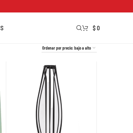
OS
$
0