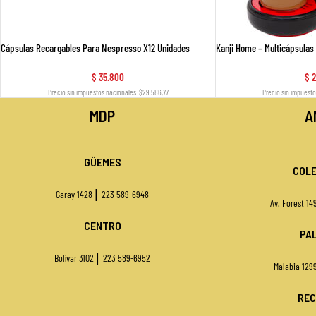
Cápsulas Recargables Para Nespresso X12 Unidades
Kanji Home – Multicápsulas
$
35.800
$
2
Precio sin impuestos nacionales: $29.586,77
Precio sin impuesto
MDP
A
GÜEMES
COLE
|
Garay 1428
223 589-6948
Av. Forest 1
CENTRO
PA
|
Bolívar 3102
223 589-6952
Malabia 129
REC