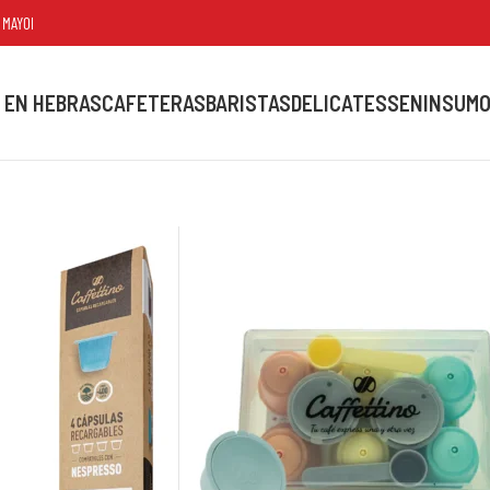
 A $80.000
 EN HEBRAS
CAFETERAS
BARISTAS
DELICATESSEN
INSUM