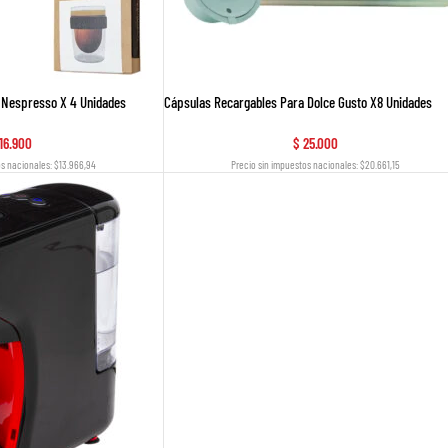
 Nespresso X 4 Unidades
Cápsulas Recargables Para Dolce Gusto X8 Unidades
16.900
$
25.000
os nacionales: $13.966,94
Precio sin impuestos nacionales: $20.661,15