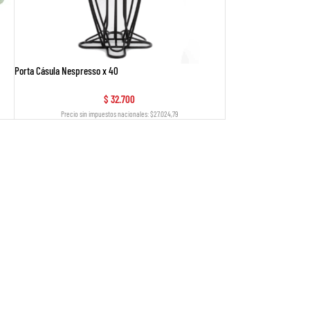
Porta Cásula Nespresso x 40
$
32.700
Precio sin impuestos nacionales: $27.024,79