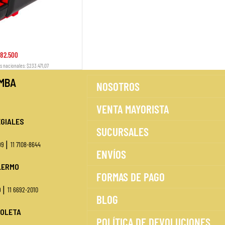
82.500
s nacionales: $233.471,07
MBA
NOSOTROS
VENTA MAYORISTA
GIALES
SUCURSALES
|
499
11 7108-8644
ENVÍOS
LERMO
FORMAS DE PAGO
|
9
11 6692-2010
BLOG
OLETA
POLÍTICA DE DEVOLUCIONES