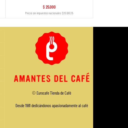
$
25.000
Precio sin impuestos nacionales: $20.661,15
Precio sin imp
© Eurocafe
Tienda de Café
Desde 1981 dedicándonos apasionadamente al café