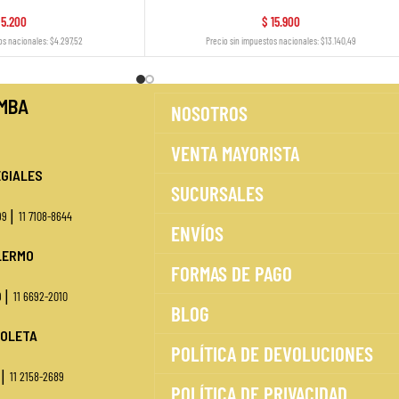
5.200
$
15.900
os nacionales: $4.297,52
Precio sin impuestos nacionales: $13.140,49
MBA
NOSOTROS
VENTA MAYORISTA
GIALES
SUCURSALES
|
499
11 7108-8644
ENVÍOS
LERMO
FORMAS DE PAGO
|
9
11 6692-2010
BLOG
OLETA
POLÍTICA DE DEVOLUCIONES
|
1
11 2158-2689
POLÍTICA DE PRIVACIDAD