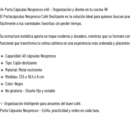
☕ Porta Cápsulas Nespresso x40 – Organización y diseño en tu cocina 🎯
El Portacápsulas Nespresso Café Deslizante es la solución ideal para quienes buscan pra
fácilmente a tus variedades favoritas sin perder tiempo.
Su estructura metálica aporta un toque moderno y duradero, mientras que su formato com
funcional que transforma tu rutina cafetera en una experiencia más ordenada y placenter
🔹 Capacidad: 40 cápsulas Nespresso
🔹 Tipo: Cajón deslizante
🔹 Material: Metal resistente
🔹 Medidas: 37,5 x 18,5 x 6 cm
🔹 Color: Negro
🔹 No giratoria – Diseño fijo y estable
✨ Organización inteligente para amantes del buen café.
Porta Cápsulas Nespresso – Estilo, practicidad y orden en cada taza.