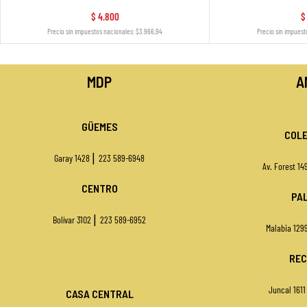
$
4.800
$
Precio sin impuestos nacionales: $3.966,94
Precio sin impuest
MDP
A
GÜEMES
COLE
|
Garay 1428
223 589-6948
Av. Forest 1
CENTRO
PA
|
Bolívar 3102
223 589-6952
Malabia 129
REC
Juncal 161
CASA CENTRAL