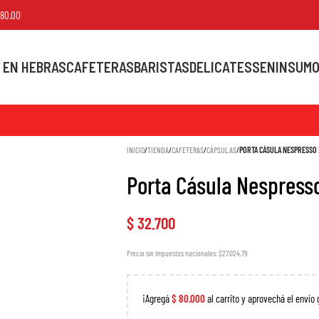
00
 EN HEBRAS
CAFETERAS
BARISTAS
DELICATESSEN
INSUM
INICIO
/
TIENDA
/
CAFETERAS
/
CÁPSULAS
/
PORTA CÁSULA NESPRESSO 
Porta Cásula Nespress
$
32.700
Precio sin impuestos nacionales: $27.024,79
¡Agregá
$
80.000
al carrito y aprovechá el envío 