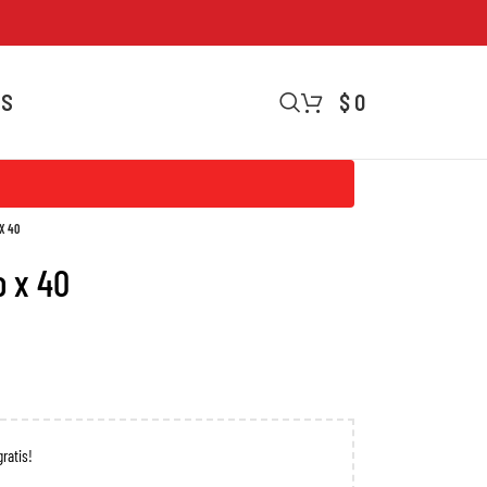
OS
$
0
X 40
o x 40
gratis!