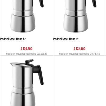
Pedrini Steel Moka 4t
Pedrini Steel Moka 6t
$
109.500
$
122.800
Precio sin impuestos nacionales: $90.495,86
Precio sin impuestos nacionales: $101.487,60