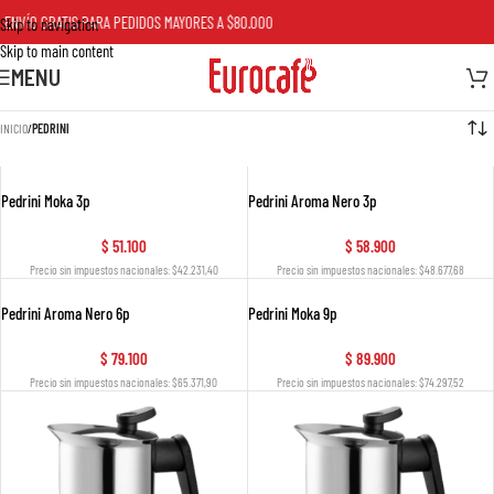
ENVÍO GRATIS PARA PEDIDOS MAYORES A $80.000
Skip to navigation
Skip to main content
MENU
INICIO
/
PEDRINI
Pedrini Moka 3p
Pedrini Aroma Nero 3p
$
51.100
$
58.900
Precio sin impuestos nacionales: $42.231,40
Precio sin impuestos nacionales: $48.677,68
Pedrini Aroma Nero 6p
Pedrini Moka 9p
$
79.100
$
89.900
Precio sin impuestos nacionales: $65.371,90
Precio sin impuestos nacionales: $74.297,52