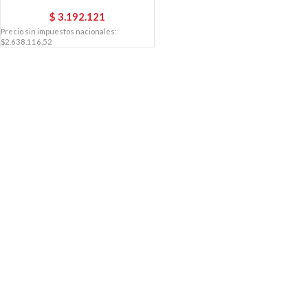
$
3.192.121
Precio sin impuestos nacionales:
$2.638.116,52