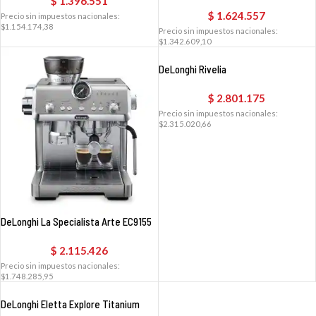
$
1.396.551
$
1.624.557
Precio sin impuestos nacionales:
$1.154.174,38
Precio sin impuestos nacionales:
$1.342.609,10
DeLonghi Rivelia
$
2.801.175
Precio sin impuestos nacionales:
$2.315.020,66
DeLonghi La Specialista Arte EC9155
$
2.115.426
Precio sin impuestos nacionales:
$1.748.285,95
DeLonghi Eletta Explore Titanium