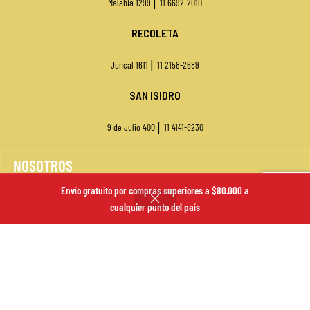
|
Malabia 1299
11 6692-2010
RECOLETA
|
Juncal 1611
11 2158-2689
SAN ISIDRO
|
9 de Julio 400
11
4141-8230
NOSOTROS
Envío gratuito por compras superiores a $80.000 a
VENTA MAYORISTA
cualquier punto del país
SUCURSALES
ENVÍOS
FORMAS DE PAGO