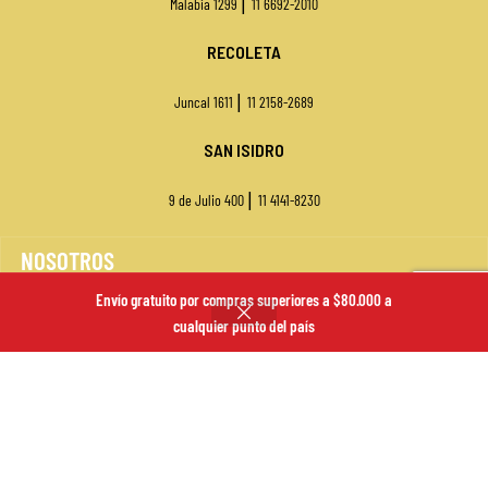
|
Malabia 1299
11 6692-2010
RECOLETA
|
Juncal 1611
11 2158-2689
SAN ISIDRO
|
9 de Julio 400
11
4141-8230
NOSOTROS
Envío gratuito por compras superiores a $80.000 a
VENTA MAYORISTA
cualquier punto del país
SUCURSALES
ENVÍOS
FORMAS DE PAGO