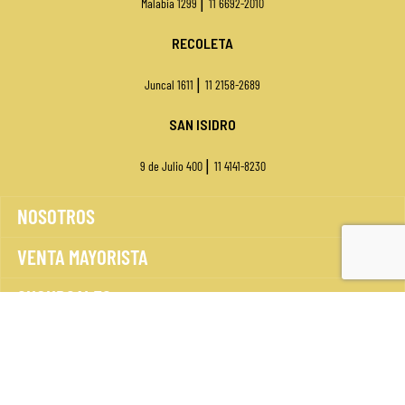
|
Malabia 1299
11 6692-2010
RECOLETA
|
Juncal 1611
11 2158-2689
SAN ISIDRO
|
9 de Julio 400
11
4141-8230
NOSOTROS
VENTA MAYORISTA
SUCURSALES
ENVÍOS
FORMAS DE PAGO