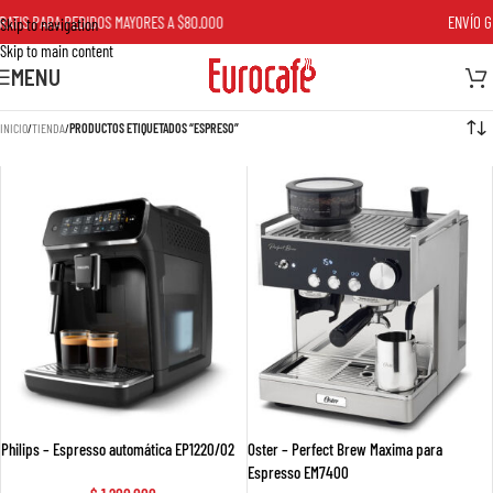
TIS PARA PEDIDOS MAYORES A $80.000
ENVÍO GRA
Skip to navigation
Skip to main content
MENU
INICIO
/
TIENDA
/
PRODUCTOS ETIQUETADOS “ESPRESO”
Philips – Espresso automática EP1220/02
Oster – Perfect Brew Maxima para
Espresso EM7400