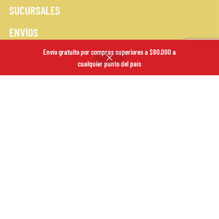
SUCURSALES
ENVÍOS
FORMAS DE PAGO
Envío gratuito por compras superiores a $80.000 a
cualquier punto del país
BLOG
POLÍTICA DE DEVOLUCIONES
POLÍTICA DE PRIVACIDAD
TÉRMINOS Y CONDICIONES