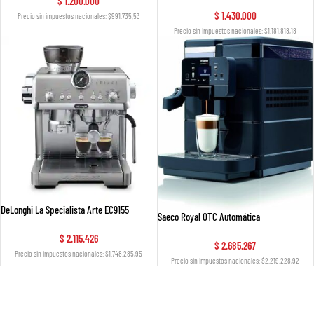
$
1.200.000
$
1.430.000
Precio sin impuestos nacionales: $991.735,53
Precio sin impuestos nacionales: $1.181.818,18
DeLonghi La Specialista Arte EC9155
Saeco Royal OTC Automática
$
2.115.426
$
2.685.267
Precio sin impuestos nacionales: $1.748.285,95
Precio sin impuestos nacionales: $2.219.228,92