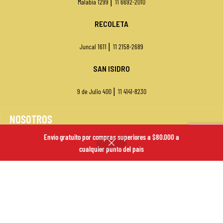
|
Malabia 1299
11 6692-2010
RECOLETA
|
Juncal 1611
11 2158-2689
SAN ISIDRO
|
9 de Julio 400
11
4141-8230
NOSOTROS
Envío gratuito por compras superiores a $80.000 a
VENTA MAYORISTA
cualquier punto del país
SUCURSALES
ENVÍOS
FORMAS DE PAGO