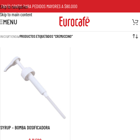
 GRATIS PARA PEDIDOS MAYORES A $80.000
ENVÍO
Skip to navigation
Skip to main content
MENU
INICIO
/
TIENDA
/
PRODUCTOS ETIQUETADOS “CREMUCCINO”
SYRUP – BOMBA DOSIFICADORA