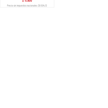
$
11.500
Precio sin impuestos nacionales: $9.504,13